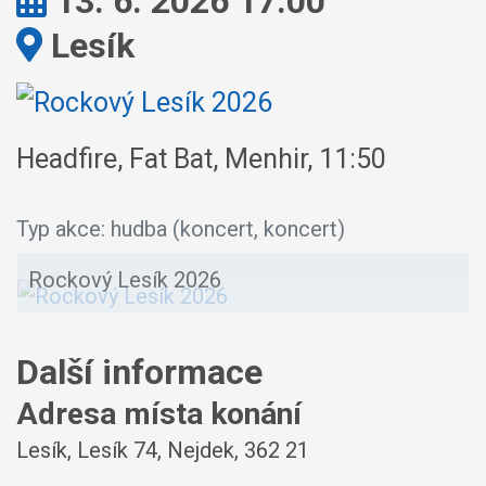
Kdy:
13. 6. 2026 17:00
Kde:
Lesík
Headfire, Fat Bat, Menhir, 11:50
Typ akce: hudba (koncert, koncert)
Rockový Lesík 2026
Další informace
Adresa místa konání
Lesík, Lesík 74, Nejdek, 362 21