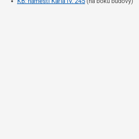
KB: náměstí Karla IV. 245
(na boku budovy)