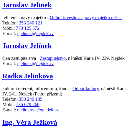
Jaroslav Jelínek
referent správy majetku -
Odbor investic a správy majetku města
Telefon:
353 240 121
Mobil:
770 125 572
E-mail:
j.jelinek@nejdek.cz
Jaroslav Jelínek
člen zastupitelstva -
Zastupitelstvo
,
náměstí Karla IV. 239, Nejdek
E-mail:
j.jelinek@nejdek.cz
Radka Jelínková
kulturní referent, infocentrum, kino, -
Odbor kultury
,
náměstí Karla
IV. 241, Nejdek
(Patro: přízemí)
Telefon:
353 240 135
Mobil:
736 679 260
E-mail:
r.jelinkova@nejdek.cz
Ing. Věra Ježková