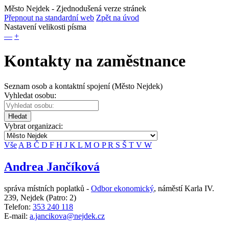
Město Nejdek
- Zjednodušená verze stránek
Přepnout na standardní web
Zpět na úvod
Nastavení velikosti písma
—
+
Kontakty na zaměstnance
Seznam osob a kontaktní spojení (Město Nejdek)
Vyhledat osobu:
Hledat
Vybrat organizaci:
Vše
A
B
Č
D
F
H
J
K
L
M
O
P
R
S
Š
T
V
W
Andrea Jančíková
správa místních poplatků -
Odbor ekonomický
,
náměstí Karla IV.
239, Nejdek
(Patro: 2)
Telefon:
353 240 118
E-mail:
a.jancikova@nejdek.cz