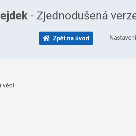
ejdek
- Zjednodušená verze
Nastavení
Zpět na úvod
h věcí