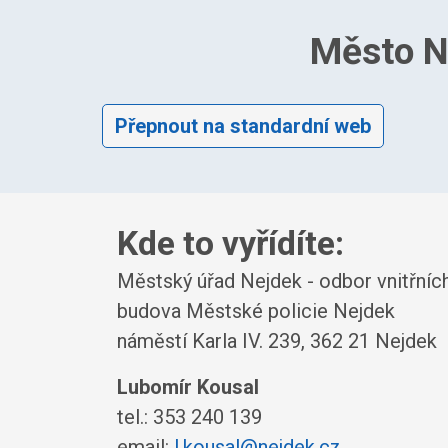
Město N
Přepnout na standardní web
Kde to vyřídíte:
Městský úřad Nejdek - odbor vnitřníc
budova Městské policie Nejdek
náměstí Karla IV. 239, 362 21 Nejdek
Lubomír Kousal
tel.: 353 240 139
email:
l.kousal@nejdek.cz