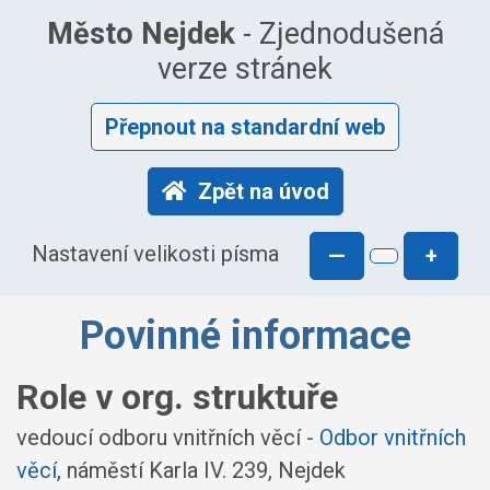
Město Nejdek
- Zjednodušená
verze stránek
Přepnout na standardní web
Zpět na úvod
Nastavení velikosti písma
—
+
Povinné informace
Role v org. struktuře
vedoucí odboru vnitřních věcí -
Odbor vnitřních
věcí
, náměstí Karla IV. 239, Nejdek