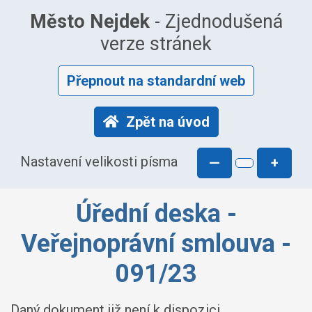
Město Nejdek
- Zjednodušená
verze stránek
Přepnout na standardní web
Zpět na úvod
Nastavení velikosti písma
—
+
Úřední deska -
Veřejnoprávní smlouva -
091/23
Daný dokument již není k dispozici