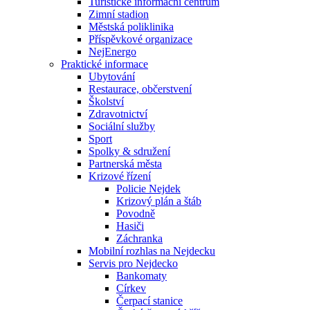
Turistické informační centrum
Zimní stadion
Městská poliklinika
Příspěvkové organizace
NejEnergo
Praktické informace
Ubytování
Restaurace, občerstvení
Školství
Zdravotnictví
Sociální služby
Sport
Spolky & sdružení
Partnerská města
Krizové řízení
Policie Nejdek
Krizový plán a štáb
Povodně
Hasiči
Záchranka
Mobilní rozhlas na Nejdecku
Servis pro Nejdecko
Bankomaty
Církev
Čerpací stanice