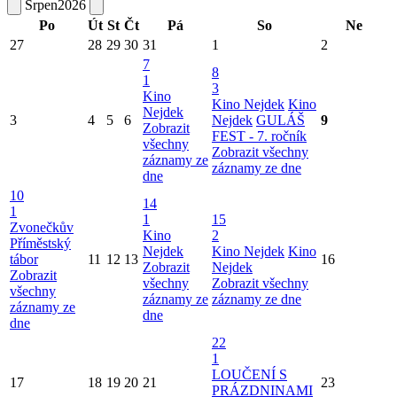
Srpen
2026
Po
Út
St
Čt
Pá
So
Ne
27
28
29
30
31
1
2
7
8
1
3
Kino
Kino Nejdek
Kino
Nejdek
3
4
5
6
Nejdek
GULÁŠ
9
Zobrazit
FEST - 7. ročník
všechny
Zobrazit všechny
záznamy ze
záznamy ze dne
dne
10
14
1
1
15
Zvonečkův
Kino
2
Příměstský
Nejdek
Kino Nejdek
Kino
tábor
11
12
13
16
Zobrazit
Nejdek
Zobrazit
všechny
Zobrazit všechny
všechny
záznamy ze
záznamy ze dne
záznamy ze
dne
dne
22
1
LOUČENÍ S
17
18
19
20
21
23
PRÁZDNINAMI