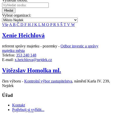
Vyhledat osobu:
Hledat
Vybrat organizaci:
Vše
A
B
Č
D
F
H
J
K
L
M
O
P
R
S
Š
T
V
W
Xenie Heichlová
referent správy majetku - pozemky -
Odbor investic a správy
majetku města
Telefon:
353 240 148
E-mail:
x.heichlova@nejdek.cz
Vítězslav Homolka ml.
člen výboru -
Kontrolní výbor zastupitelstva
,
náměstí Karla IV. 239,
Nejdek
Úřad
Kontakt
Potřebuji si vyřídit...