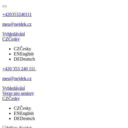
+420353240111
meu@nejdek.cz
Vyhledávání
CZ
Česky
CZ
Česky
EN
English
DE
Deutsch
+420 353 240 111
meu@nejdek.cz
Vyhledávání
Verze pro seniory
CZ
Česky
CZ
Česky
EN
English
DE
Deutsch