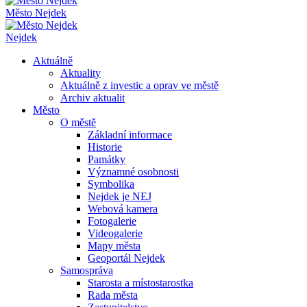
Město Nejdek
Nejdek
Aktuálně
Aktuality
Aktuálně z investic a oprav ve městě
Archiv aktualit
Město
O městě
Základní informace
Historie
Památky
Významné osobnosti
Symbolika
Nejdek je NEJ
Webová kamera
Fotogalerie
Videogalerie
Mapy města
Geoportál Nejdek
Samospráva
Starosta a místostarostka
Rada města