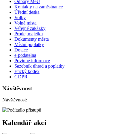
Odbory MěÚ
Kontakty na zaměstnance
Úřední deska
Volby
Volná místa
Veřejné zakázky
Prodej majetku
Dokumenty města
Místní poplatky
Dotace
e-podatelna
Povinné informace
Sazebník úhrad a poplatky
Etický kodex
GDPR
Návštěvnost
Návštěvnost:
Kalendář akcí