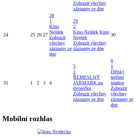
Zobrazit všechny
záznamy ze dne
28
1
29
Kino
2
Nejdek
Kino Nejdek
Kino
24
25
26
27
30
Zobrazit
Nejdek
všechny
Zobrazit všechny
záznamy ze
záznamy ze dne
dne
6
5
1
1
Dětský
ŘEMESLNÝ
terénní
31
1
2
3
4
JARMARK na
triatlon
dvorečku
Zobrazit
Zobrazit všechny
všechny
záznamy ze dne
záznamy ze
dne
Mobilní rozhlas