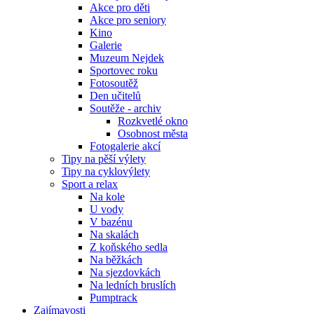
Akce pro děti
Akce pro seniory
Kino
Galerie
Muzeum Nejdek
Sportovec roku
Fotosoutěž
Den učitelů
Soutěže - archiv
Rozkvetlé okno
Osobnost města
Fotogalerie akcí
Tipy na pěší výlety
Tipy na cyklovýlety
Sport a relax
Na kole
U vody
V bazénu
Na skalách
Z koňského sedla
Na běžkách
Na sjezdovkách
Na ledních bruslích
Pumptrack
Zajímavosti