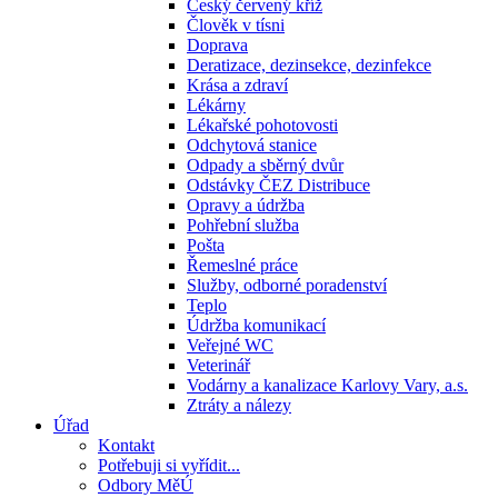
Český červený kříž
Člověk v tísni
Doprava
Deratizace, dezinsekce, dezinfekce
Krása a zdraví
Lékárny
Lékařské pohotovosti
Odchytová stanice
Odpady a sběrný dvůr
Odstávky ČEZ Distribuce
Opravy a údržba
Pohřební služba
Pošta
Řemeslné práce
Služby, odborné poradenství
Teplo
Údržba komunikací
Veřejné WC
Veterinář
Vodárny a kanalizace Karlovy Vary, a.s.
Ztráty a nálezy
Úřad
Kontakt
Potřebuji si vyřídit...
Odbory MěÚ