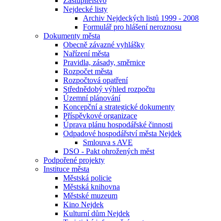
Zastupitelstvo
Nejdecké listy
Archiv Nejdeckých listů 1999 - 2008
Formulář pro hlášení neroznosu
Dokumenty města
Obecně závazné vyhlášky
Nařízení města
Pravidla, zásady, směrnice
Rozpočet města
Rozpočtová opatření
Střednědobý výhled rozpočtu
Územní plánování
Koncepční a strategické dokumenty
Příspěvkové organizace
Úprava plánu hospodářské činnosti
Odpadové hospodářství města Nejdek
Smlouva s AVE
DSO - Pakt ohrožených měst
Podpořené projekty
Instituce města
Městská policie
Městská knihovna
Městské muzeum
Kino Nejdek
Kulturní dům Nejdek