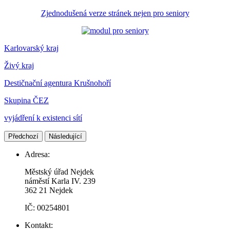
Zjednodušená verze stránek nejen pro seniory
Karlovarský kraj
Živý kraj
Destičnační agentura Krušnohoří
Skupina ČEZ
vyjádření k existenci sítí
Předchozí
Následující
Adresa:
Městský úřad Nejdek
náměstí Karla IV. 239​
362 21 Nejdek
IČ: 00254801
Kontakt: