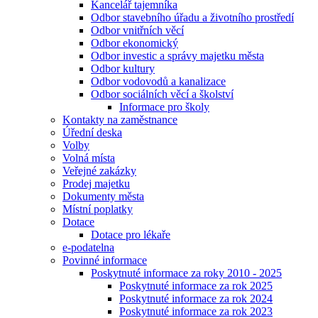
Kancelář tajemníka
Odbor stavebního úřadu a životního prostředí
Odbor vnitřních věcí
Odbor ekonomický
Odbor investic a správy majetku města
Odbor kultury
Odbor vodovodů a kanalizace
Odbor sociálních věcí a školství
Informace pro školy
Kontakty na zaměstnance
Úřední deska
Volby
Volná místa
Veřejné zakázky
Prodej majetku
Dokumenty města
Místní poplatky
Dotace
Dotace pro lékaře
e-podatelna
Povinné informace
Poskytnuté informace za roky 2010 - 2025
Poskytnuté informace za rok 2025
Poskytnuté informace za rok 2024
Poskytnuté informace za rok 2023