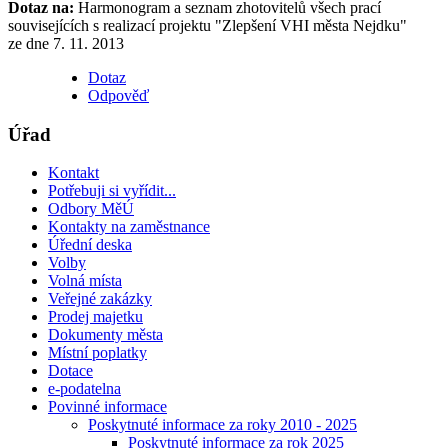
Dotaz na:
Harmonogram a seznam zhotovitelů všech prací
souvisejících s realizací projektu "Zlepšení VHI města Nejdku"
ze dne 7. 11. 2013
Dotaz
Odpověď
Úřad
Kontakt
Potřebuji si vyřídit...
Odbory MěÚ
Kontakty na zaměstnance
Úřední deska
Volby
Volná místa
Veřejné zakázky
Prodej majetku
Dokumenty města
Místní poplatky
Dotace
e-podatelna
Povinné informace
Poskytnuté informace za roky 2010 - 2025
Poskytnuté informace za rok 2025