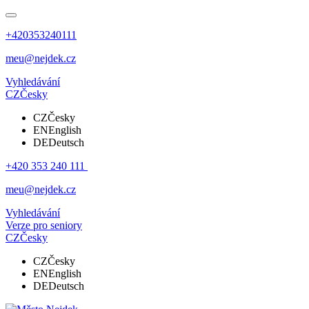
+420353240111
meu@nejdek.cz
Vyhledávání
CZ
Česky
CZ
Česky
EN
English
DE
Deutsch
+420 353 240 111
meu@nejdek.cz
Vyhledávání
Verze pro seniory
CZ
Česky
CZ
Česky
EN
English
DE
Deutsch