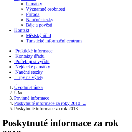
Památky
Významné osobnosti
Příroda
Naučné stezky
Báje a pověsti
Kontakt
Městský úřad
Turistické informační centrum
Praktické informace
Kontakty úřadu
Potřebuji si vyřídit
Nejdecké památky
Naučné stezky
Tipy na výlety
Úvodní stránka
Úřad
Povinné informace
Poskytnuté informace za roky 2010 -...
Poskytnuté informace za rok 2013
Poskytnuté informace za rok