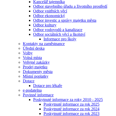
Kancelář tajemníka
Odbor stavebního úřadu a životního prostředí
Odbor vnitřních věcí
Odbor ekonomický
Odbor investic a správy majetku města
Odbor kultury
Odbor vodovodů a kanalizace
Odbor sociálních věcí a školství
Informace pro školy
Kontakty na zaměstnance
Úřední deska
Volby
Volná místa
Veřejné zakázky
Prodej majetku
Dokumenty města
Místní poplatky
Dotace
Dotace pro lékaře
e-podatelna
Povinné informace
Poskytnuté informace za roky 2010 - 2025
Poskytnuté informace za rok 2025
Poskytnuté informace za rok 2024
Poskytnuté informace za rok 2023