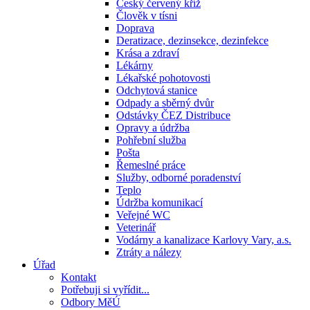
Český červený kříž
Člověk v tísni
Doprava
Deratizace, dezinsekce, dezinfekce
Krása a zdraví
Lékárny
Lékařské pohotovosti
Odchytová stanice
Odpady a sběrný dvůr
Odstávky ČEZ Distribuce
Opravy a údržba
Pohřební služba
Pošta
Řemeslné práce
Služby, odborné poradenství
Teplo
Údržba komunikací
Veřejné WC
Veterinář
Vodárny a kanalizace Karlovy Vary, a.s.
Ztráty a nálezy
Úřad
Kontakt
Potřebuji si vyřídit...
Odbory MěÚ