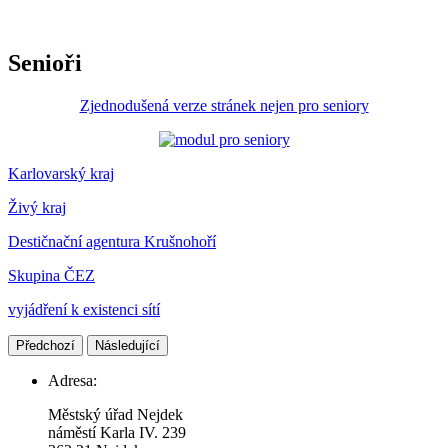
Senioři
Zjednodušená verze stránek nejen pro seniory
Karlovarský kraj
Živý kraj
Destičnační agentura Krušnohoří
Skupina ČEZ
vyjádření k existenci sítí
Předchozí
Následující
Adresa:
Městský úřad Nejdek
náměstí Karla IV. 239​