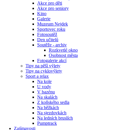
Akce pro děti
Akce pro seniory
Kino
Galerie
Muzeum Nejdek
Sportovec roku
Fotosoutěž
Den učitelů
Soutěže - archiv
Rozkvetlé okno
Osobnost města
Fotogalerie akcí
Tipy na pěší výlety
Tipy na cyklovýlety
Sport a relax
Na kole
U vody
V bazénu
Na skalách
Z koňského sedla
Na běžkách
Na sjezdovkách
Na ledních bruslích
Pumptrack
Zajímavosti