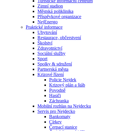
Turistické informační centrum
Zimní stadion
Městská poliklinika
Příspěvkové organizace
NejEnergo
Praktické informace
Ubytování
Restaurace, občerstvení
Školství
Zdravotnictví
Sociální služby
Sport
Spolky & sdružení
Partnerská města
Krizové řízení
Policie Nejdek
Krizový plán a štáb
Povodně
Hasiči
Záchranka
Mobilní rozhlas na Nejdecku
Servis pro Nejdecko
Bankomaty
Církev
Čerpací stanice