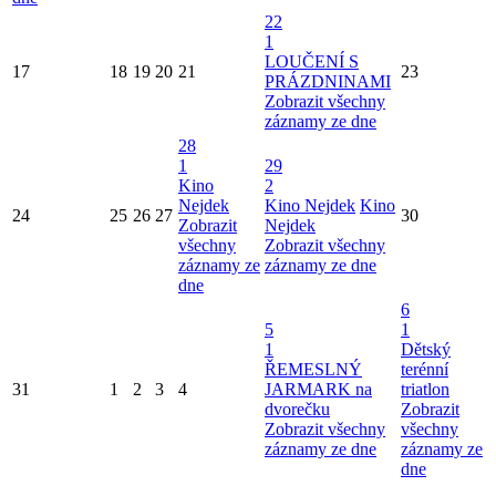
22
1
LOUČENÍ S
17
18
19
20
21
23
PRÁZDNINAMI
Zobrazit všechny
záznamy ze dne
28
1
29
Kino
2
Nejdek
Kino Nejdek
Kino
24
25
26
27
30
Zobrazit
Nejdek
všechny
Zobrazit všechny
záznamy ze
záznamy ze dne
dne
6
5
1
1
Dětský
ŘEMESLNÝ
terénní
31
1
2
3
4
JARMARK na
triatlon
dvorečku
Zobrazit
Zobrazit všechny
všechny
záznamy ze dne
záznamy ze
dne