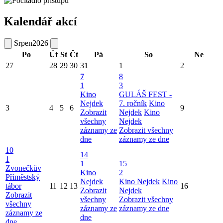
Kalendář akcí
Srpen
2026
Po
Út
St
Čt
Pá
So
Ne
27
28
29
30
31
1
2
7
8
1
3
Kino
GULÁŠ FEST -
Nejdek
7. ročník
Kino
3
4
5
6
9
Zobrazit
Nejdek
Kino
všechny
Nejdek
záznamy ze
Zobrazit všechny
dne
záznamy ze dne
10
14
1
1
15
Zvonečkův
Kino
2
Příměstský
Nejdek
Kino Nejdek
Kino
tábor
11
12
13
16
Zobrazit
Nejdek
Zobrazit
všechny
Zobrazit všechny
všechny
záznamy ze
záznamy ze dne
záznamy ze
dne
dne