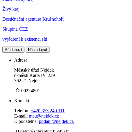
Živý kraj
Destičnační agentura Krušnohoří
Skupina ČEZ
vyjádření k existenci sítí
Předchozí
Následující
Adresa:
Městský úřad Nejdek
náměstí Karla IV. 239​
362 21 Nejdek
IČ: 00254801
Kontakt:
Telefon:
+420 353 240 111
E-mail:
meu@nejdek.cz
E-podatelna:
podani@nejdek.cz
ID datové schránky: b56bu3f