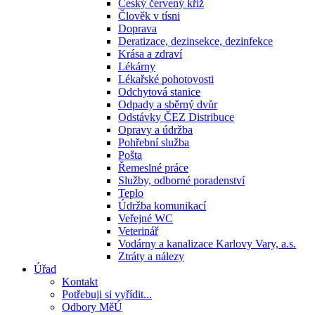
Český červený kříž
Člověk v tísni
Doprava
Deratizace, dezinsekce, dezinfekce
Krása a zdraví
Lékárny
Lékařské pohotovosti
Odchytová stanice
Odpady a sběrný dvůr
Odstávky ČEZ Distribuce
Opravy a údržba
Pohřební služba
Pošta
Řemeslné práce
Služby, odborné poradenství
Teplo
Údržba komunikací
Veřejné WC
Veterinář
Vodárny a kanalizace Karlovy Vary, a.s.
Ztráty a nálezy
Úřad
Kontakt
Potřebuji si vyřídit...
Odbory MěÚ