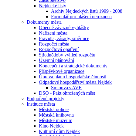
Zastupitelstvo
Nejdecké listy
Archiv Nejdeckých listů 1999 - 2008
Formulář pro hlášení neroznosu
Dokumenty města
Obecně závazné vyhlášky
Nařízení města
Pravidla, zásady, směrnice
Rozpočet města
Rozpočtová opatření
Střednědobý výhled rozpočtu
Územní plánování
Koncepční a strategické dokumenty
Příspěvkové organizace
Úprava plánu hospodářské činnosti
Odpadové hospodářství města Nejdek
Smlouva s AVE
DSO - Pakt ohrožených měst
Podpořené projekty
Instituce města
Městská policie
Městská knihovna
Městské muzeum
Kino Nejdek
Kulturní dům Nejdek