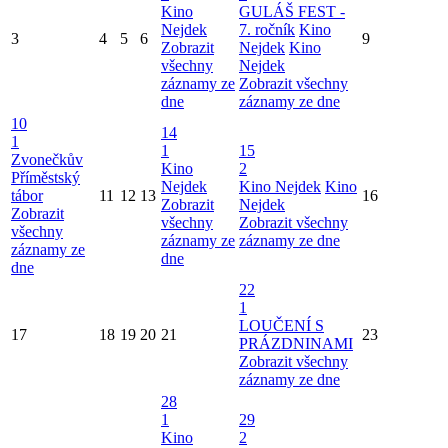
Kino
GULÁŠ FEST -
Nejdek
7. ročník
Kino
3
4
5
6
9
Zobrazit
Nejdek
Kino
všechny
Nejdek
záznamy ze
Zobrazit všechny
dne
záznamy ze dne
10
14
1
1
15
Zvonečkův
Kino
2
Příměstský
Nejdek
Kino Nejdek
Kino
tábor
11
12
13
16
Zobrazit
Nejdek
Zobrazit
všechny
Zobrazit všechny
všechny
záznamy ze
záznamy ze dne
záznamy ze
dne
dne
22
1
LOUČENÍ S
17
18
19
20
21
23
PRÁZDNINAMI
Zobrazit všechny
záznamy ze dne
28
1
29
Kino
2