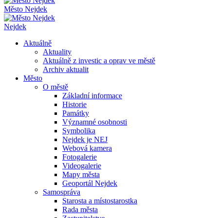
Město Nejdek
Nejdek
Aktuálně
Aktuality
Aktuálně z investic a oprav ve městě
Archiv aktualit
Město
O městě
Základní informace
Historie
Památky
Významné osobnosti
Symbolika
Nejdek je NEJ
Webová kamera
Fotogalerie
Videogalerie
Mapy města
Geoportál Nejdek
Samospráva
Starosta a místostarostka
Rada města