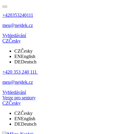
+420353240111
meu@nejdek.cz
Vyhledávání
CZ
Česky
CZ
Česky
EN
English
DE
Deutsch
+420 353 240 111
meu@nejdek.cz
Vyhledávání
Verze pro seniory
CZ
Česky
CZ
Česky
EN
English
DE
Deutsch