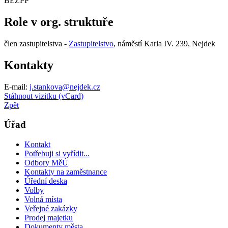
BEZPP
Role v org. struktuře
člen zastupitelstva -
Zastupitelstvo
, náměstí Karla IV. 239, Nejdek
Kontakty
E-mail:
j.stankova@nejdek.cz
Stáhnout vizitku (vCard)
Zpět
Úřad
Kontakt
Potřebuji si vyřídit...
Odbory MěÚ
Kontakty na zaměstnance
Úřední deska
Volby
Volná místa
Veřejné zakázky
Prodej majetku
Dokumenty města