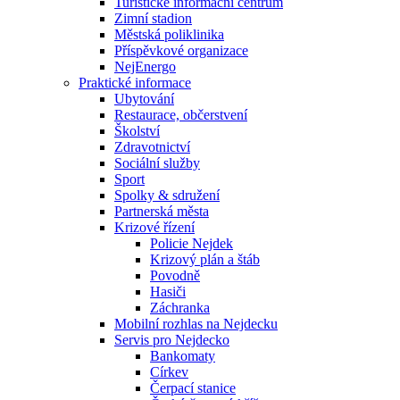
Turistické informační centrum
Zimní stadion
Městská poliklinika
Příspěvkové organizace
NejEnergo
Praktické informace
Ubytování
Restaurace, občerstvení
Školství
Zdravotnictví
Sociální služby
Sport
Spolky & sdružení
Partnerská města
Krizové řízení
Policie Nejdek
Krizový plán a štáb
Povodně
Hasiči
Záchranka
Mobilní rozhlas na Nejdecku
Servis pro Nejdecko
Bankomaty
Církev
Čerpací stanice