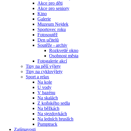
Akce pro děti
Akce pro seniory
Kino
Galerie
Muzeum Nejdek
Sportovec roku
Fotosoutěž
Den učitelů
Soutěže - archiv
Rozkvetlé okno
Osobnost města
Fotogalerie akcí
Tipy na pěší výlety
Tipy na cyklovýlety
Sport a relax
Na kole
U vody
V bazénu
Na skalách
Z koňského sedla
Na běžkách
Na sjezdovkách
Na ledních bruslích
Pumptrack
Zajímavosti