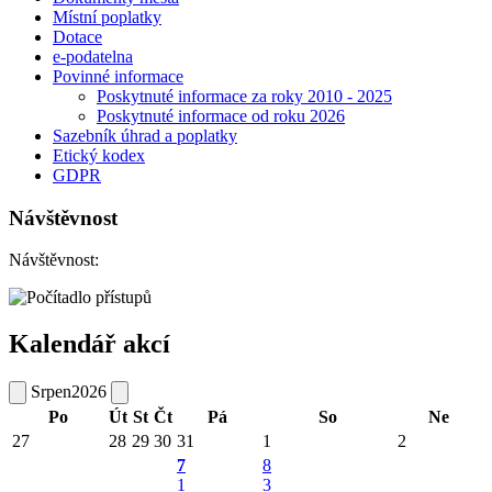
Místní poplatky
Dotace
e-podatelna
Povinné informace
Poskytnuté informace za roky 2010 - 2025
Poskytnuté informace od roku 2026
Sazebník úhrad a poplatky
Etický kodex
GDPR
Návštěvnost
Návštěvnost:
Kalendář akcí
Srpen
2026
Po
Út
St
Čt
Pá
So
Ne
27
28
29
30
31
1
2
7
8
1
3