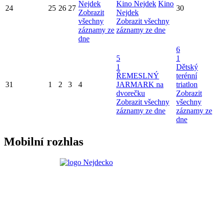
Nejdek
Kino Nejdek
Kino
24
25
26
27
30
Zobrazit
Nejdek
všechny
Zobrazit všechny
záznamy ze
záznamy ze dne
dne
6
5
1
1
Dětský
ŘEMESLNÝ
terénní
31
1
2
3
4
JARMARK na
triatlon
dvorečku
Zobrazit
Zobrazit všechny
všechny
záznamy ze dne
záznamy ze
dne
Mobilní rozhlas