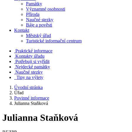
Památky
Významné osobnosti
Příroda
Naučné stezky
Báje a pověsti
Kontakt
Městský úřad
Turistické informační centrum
Praktické informace
Kontakty úřadu
Potřebuji si vyřídit
Nejdecké památky
Naučné stezky
Tipy na výlety
Úvodní stránka
Úřad
Povinné informace
Julianna Staňková
Julianna Staňková