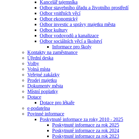
Kancelář tajemníka
Odbor stavebního úřadu a životního prostředí
Odbor vnitřních věcí
Odbor ekonomický
Odbor investic a správy majetku města
Odbor kultury
Odbor vodovodů a kanalizace
Odbor sociálních věcí a školství
Informace pro školy
Kontakty na zaměstnance
Úřední deska
Volby
Volná místa
Veřejné zakázky
Prodej majetku
Dokumenty města
Místní poplatky
Dotace
Dotace pro lékaře
e-podatelna
Povinné informace
Poskytnuté informace za roky 2010 - 2025
Poskytnuté informace za rok 2025
Poskytnuté informace za rok 2024
Poskytnuté informace za rok 2023