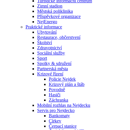
Turistické informační centrum
Zimní stadion
Městská poliklinika
Příspěvkové organizace
NejEnergo
Praktické informace
Ubytování
Restaurace, občerstvení
Školství
Zdravotnictví
Sociální služby
Sport
Spolky & sdružení
Partnerská města
Krizové řízení
Policie Nejdek
Krizový plán a štáb
Povodně
Hasiči
Záchranka
Mobilní rozhlas na Nejdecku
Servis pro Nejdecko
Bankomaty
Církev
Čerpací stanice