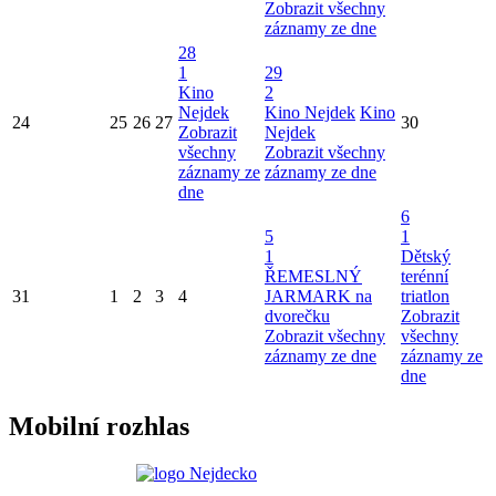
Zobrazit všechny
záznamy ze dne
28
1
29
Kino
2
Nejdek
Kino Nejdek
Kino
24
25
26
27
30
Zobrazit
Nejdek
všechny
Zobrazit všechny
záznamy ze
záznamy ze dne
dne
6
5
1
1
Dětský
ŘEMESLNÝ
terénní
31
1
2
3
4
JARMARK na
triatlon
dvorečku
Zobrazit
Zobrazit všechny
všechny
záznamy ze dne
záznamy ze
dne
Mobilní rozhlas