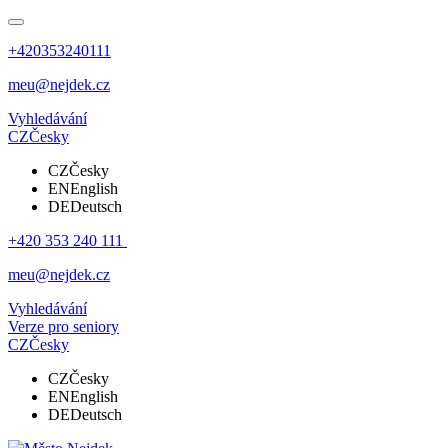
+420353240111
meu@nejdek.cz
Vyhledávání
CZ
Česky
CZ
Česky
EN
English
DE
Deutsch
+420 353 240 111
meu@nejdek.cz
Vyhledávání
Verze pro seniory
CZ
Česky
CZ
Česky
EN
English
DE
Deutsch