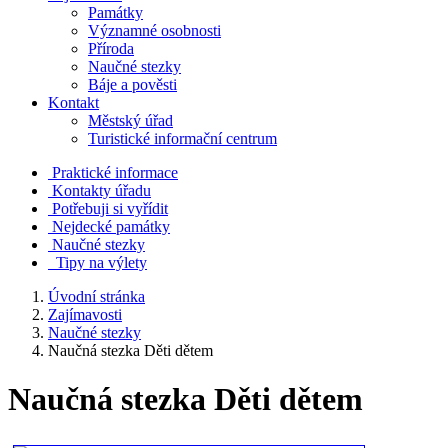
Památky
Významné osobnosti
Příroda
Naučné stezky
Báje a pověsti
Kontakt
Městský úřad
Turistické informační centrum
Praktické informace
Kontakty úřadu
Potřebuji si vyřídit
Nejdecké památky
Naučné stezky
Tipy na výlety
Úvodní stránka
Zajímavosti
Naučné stezky
Naučná stezka Děti dětem
Naučná stezka Děti dětem