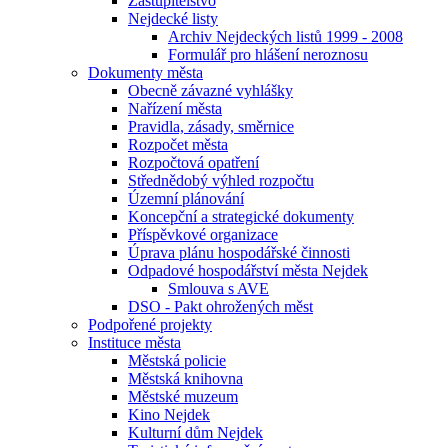
Zastupitelstvo
Nejdecké listy
Archiv Nejdeckých listů 1999 - 2008
Formulář pro hlášení neroznosu
Dokumenty města
Obecně závazné vyhlášky
Nařízení města
Pravidla, zásady, směrnice
Rozpočet města
Rozpočtová opatření
Střednědobý výhled rozpočtu
Územní plánování
Koncepční a strategické dokumenty
Příspěvkové organizace
Úprava plánu hospodářské činnosti
Odpadové hospodářství města Nejdek
Smlouva s AVE
DSO - Pakt ohrožených měst
Podpořené projekty
Instituce města
Městská policie
Městská knihovna
Městské muzeum
Kino Nejdek
Kulturní dům Nejdek