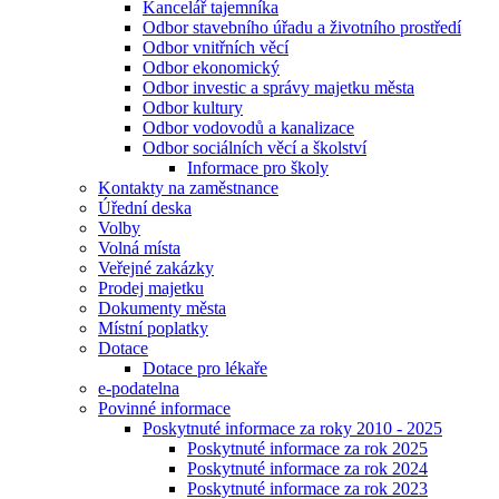
Kancelář tajemníka
Odbor stavebního úřadu a životního prostředí
Odbor vnitřních věcí
Odbor ekonomický
Odbor investic a správy majetku města
Odbor kultury
Odbor vodovodů a kanalizace
Odbor sociálních věcí a školství
Informace pro školy
Kontakty na zaměstnance
Úřední deska
Volby
Volná místa
Veřejné zakázky
Prodej majetku
Dokumenty města
Místní poplatky
Dotace
Dotace pro lékaře
e-podatelna
Povinné informace
Poskytnuté informace za roky 2010 - 2025
Poskytnuté informace za rok 2025
Poskytnuté informace za rok 2024
Poskytnuté informace za rok 2023