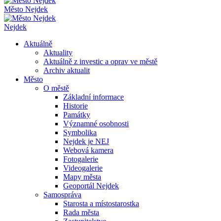
Město Nejdek
Nejdek
Aktuálně
Aktuality
Aktuálně z investic a oprav ve městě
Archiv aktualit
Město
O městě
Základní informace
Historie
Památky
Významné osobnosti
Symbolika
Nejdek je NEJ
Webová kamera
Fotogalerie
Videogalerie
Mapy města
Geoportál Nejdek
Samospráva
Starosta a místostarostka
Rada města