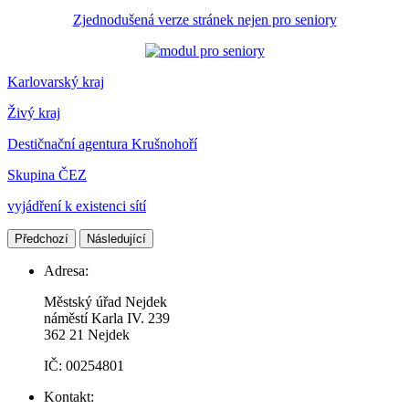
Zjednodušená verze stránek nejen pro seniory
Karlovarský kraj
Živý kraj
Destičnační agentura Krušnohoří
Skupina ČEZ
vyjádření k existenci sítí
Předchozí
Následující
Adresa:
Městský úřad Nejdek
náměstí Karla IV. 239​
362 21 Nejdek
IČ: 00254801
Kontakt: