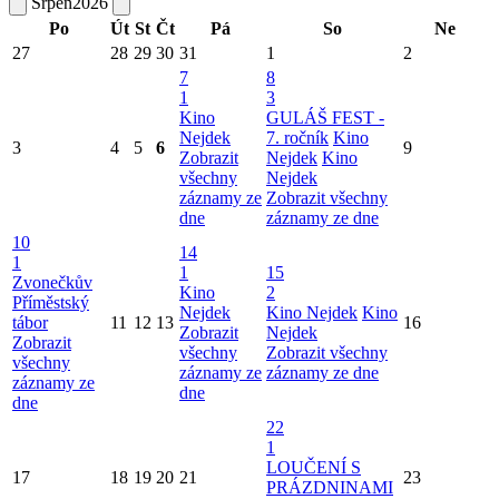
Srpen
2026
Po
Út
St
Čt
Pá
So
Ne
27
28
29
30
31
1
2
7
8
1
3
Kino
GULÁŠ FEST -
Nejdek
7. ročník
Kino
3
4
5
6
9
Zobrazit
Nejdek
Kino
všechny
Nejdek
záznamy ze
Zobrazit všechny
dne
záznamy ze dne
10
14
1
1
15
Zvonečkův
Kino
2
Příměstský
Nejdek
Kino Nejdek
Kino
tábor
11
12
13
16
Zobrazit
Nejdek
Zobrazit
všechny
Zobrazit všechny
všechny
záznamy ze
záznamy ze dne
záznamy ze
dne
dne
22
1
LOUČENÍ S
17
18
19
20
21
23
PRÁZDNINAMI