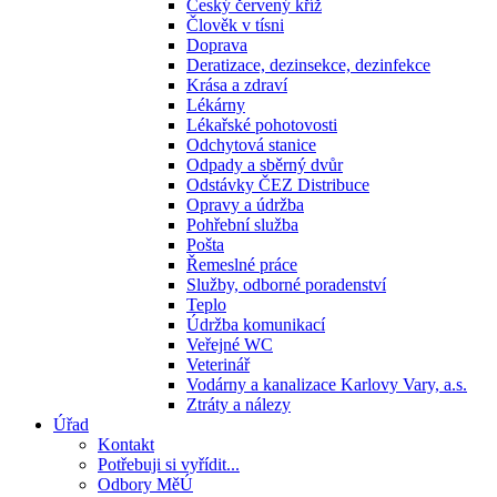
Český červený kříž
Člověk v tísni
Doprava
Deratizace, dezinsekce, dezinfekce
Krása a zdraví
Lékárny
Lékařské pohotovosti
Odchytová stanice
Odpady a sběrný dvůr
Odstávky ČEZ Distribuce
Opravy a údržba
Pohřební služba
Pošta
Řemeslné práce
Služby, odborné poradenství
Teplo
Údržba komunikací
Veřejné WC
Veterinář
Vodárny a kanalizace Karlovy Vary, a.s.
Ztráty a nálezy
Úřad
Kontakt
Potřebuji si vyřídit...
Odbory MěÚ