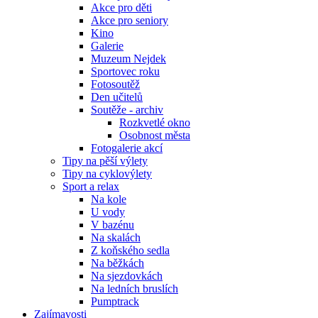
Akce pro děti
Akce pro seniory
Kino
Galerie
Muzeum Nejdek
Sportovec roku
Fotosoutěž
Den učitelů
Soutěže - archiv
Rozkvetlé okno
Osobnost města
Fotogalerie akcí
Tipy na pěší výlety
Tipy na cyklovýlety
Sport a relax
Na kole
U vody
V bazénu
Na skalách
Z koňského sedla
Na běžkách
Na sjezdovkách
Na ledních bruslích
Pumptrack
Zajímavosti