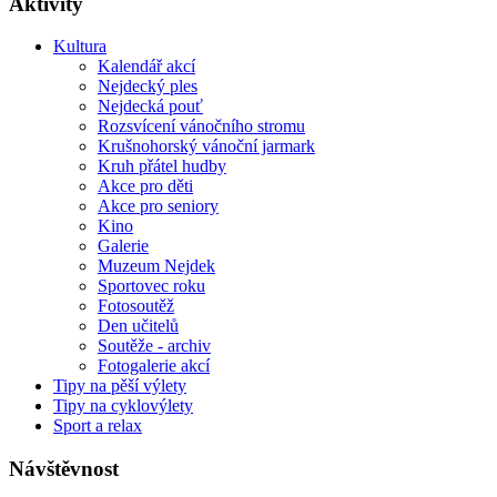
Aktivity
Kultura
Kalendář akcí
Nejdecký ples
Nejdecká pouť
Rozsvícení vánočního stromu
Krušnohorský vánoční jarmark
Kruh přátel hudby
Akce pro děti
Akce pro seniory
Kino
Galerie
Muzeum Nejdek
Sportovec roku
Fotosoutěž
Den učitelů
Soutěže - archiv
Fotogalerie akcí
Tipy na pěší výlety
Tipy na cyklovýlety
Sport a relax
Návštěvnost