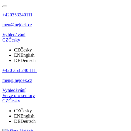
+420353240111
meu@nejdek.cz
Vyhledávání
CZ
Česky
CZ
Česky
EN
English
DE
Deutsch
+420 353 240 111
meu@nejdek.cz
Vyhledávání
Verze pro seniory
CZ
Česky
CZ
Česky
EN
English
DE
Deutsch