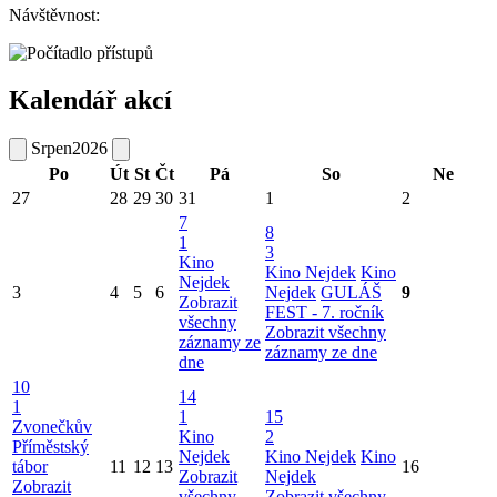
Návštěvnost:
Kalendář akcí
Srpen
2026
Po
Út
St
Čt
Pá
So
Ne
27
28
29
30
31
1
2
7
8
1
3
Kino
Kino Nejdek
Kino
Nejdek
3
4
5
6
Nejdek
GULÁŠ
9
Zobrazit
FEST - 7. ročník
všechny
Zobrazit všechny
záznamy ze
záznamy ze dne
dne
10
14
1
1
15
Zvonečkův
Kino
2
Příměstský
Nejdek
Kino Nejdek
Kino
tábor
11
12
13
16
Zobrazit
Nejdek
Zobrazit
všechny
Zobrazit všechny