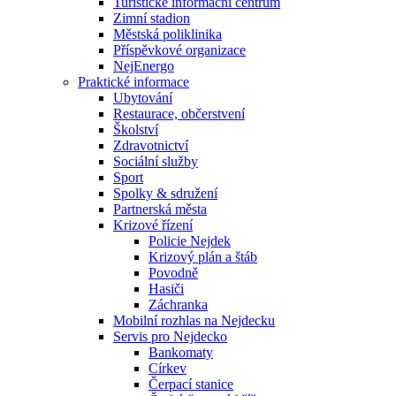
Turistické informační centrum
Zimní stadion
Městská poliklinika
Příspěvkové organizace
NejEnergo
Praktické informace
Ubytování
Restaurace, občerstvení
Školství
Zdravotnictví
Sociální služby
Sport
Spolky & sdružení
Partnerská města
Krizové řízení
Policie Nejdek
Krizový plán a štáb
Povodně
Hasiči
Záchranka
Mobilní rozhlas na Nejdecku
Servis pro Nejdecko
Bankomaty
Církev
Čerpací stanice