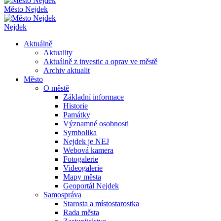
Město Nejdek
Nejdek
Aktuálně
Aktuality
Aktuálně z investic a oprav ve městě
Archiv aktualit
Město
O městě
Základní informace
Historie
Památky
Významné osobnosti
Symbolika
Nejdek je NEJ
Webová kamera
Fotogalerie
Videogalerie
Mapy města
Geoportál Nejdek
Samospráva
Starosta a místostarostka
Rada města