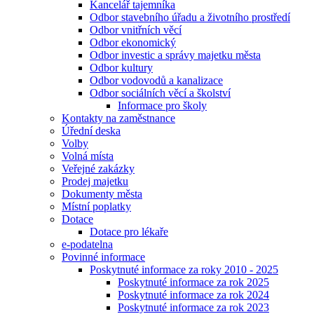
Kancelář tajemníka
Odbor stavebního úřadu a životního prostředí
Odbor vnitřních věcí
Odbor ekonomický
Odbor investic a správy majetku města
Odbor kultury
Odbor vodovodů a kanalizace
Odbor sociálních věcí a školství
Informace pro školy
Kontakty na zaměstnance
Úřední deska
Volby
Volná místa
Veřejné zakázky
Prodej majetku
Dokumenty města
Místní poplatky
Dotace
Dotace pro lékaře
e-podatelna
Povinné informace
Poskytnuté informace za roky 2010 - 2025
Poskytnuté informace za rok 2025
Poskytnuté informace za rok 2024
Poskytnuté informace za rok 2023