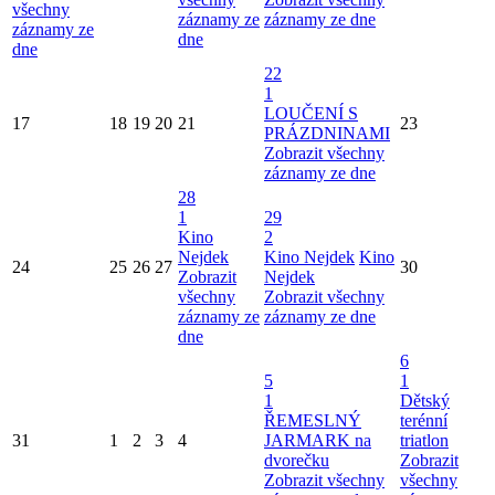
všechny
záznamy ze
záznamy ze dne
záznamy ze
dne
dne
22
1
LOUČENÍ S
17
18
19
20
21
23
PRÁZDNINAMI
Zobrazit všechny
záznamy ze dne
28
1
29
Kino
2
Nejdek
Kino Nejdek
Kino
24
25
26
27
30
Zobrazit
Nejdek
všechny
Zobrazit všechny
záznamy ze
záznamy ze dne
dne
6
5
1
1
Dětský
ŘEMESLNÝ
terénní
31
1
2
3
4
JARMARK na
triatlon
dvorečku
Zobrazit
Zobrazit všechny
všechny