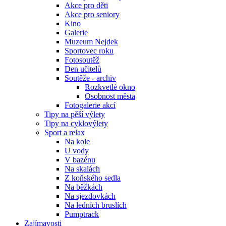
Akce pro děti
Akce pro seniory
Kino
Galerie
Muzeum Nejdek
Sportovec roku
Fotosoutěž
Den učitelů
Soutěže - archiv
Rozkvetlé okno
Osobnost města
Fotogalerie akcí
Tipy na pěší výlety
Tipy na cyklovýlety
Sport a relax
Na kole
U vody
V bazénu
Na skalách
Z koňského sedla
Na běžkách
Na sjezdovkách
Na ledních bruslích
Pumptrack
Zajímavosti