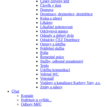
Český červený kříž
Člověk v tísni
Doprava
Deratizace, dezinsekce, dezinfekce
Krása a zdraví
Lékárny
Lékařské pohotovosti
Odchytová stanice
Odpady a sběrný dvůr
Odstávky ČEZ Distribuce
Opravy a údržba
Pohřební služba
Pošta
Řemeslné práce
Služby, odborné poradenství
Teplo
Údržba komunikací
Veřejné WC
Veterinář
Vodárny a kanalizace Karlovy Vary, a.s.
Ztráty a nálezy
Úřad
Kontakt
Potřebuji si vyřídit...
Odbory MěÚ