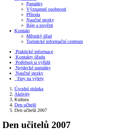
Památky
Významné osobnosti
Příroda
Naučné stezky
Báje a pověsti
Kontakt
Městský úřad
Turistické informační centrum
Praktické informace
Kontakty úřadu
Potřebuji si vyřídit
Nejdecké památky
Naučné stezky
Tipy na výlety
Úvodní stránka
Aktivity
Kultura
Den učitelů
Den učitelů 2007
Den učitelů 2007