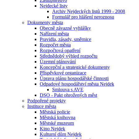
Zastupitelstvo
Nejdecké listy
Archiv Nejdeckých listů 1999 - 2008
Formulář pro hlášení neroznosu
Dokumenty města
Obecně závazné vyhlášky
Nařízení města
Pravidla, zásady, směrnice
Rozpočet města
Rozpočtová opatření
Střednědobý výhled rozpočtu
Územní plánování
Koncepční a strategické dokumenty
Příspěvkové organizace
Úprava plánu hospodářské činnosti
Odpadové hospodářství města Nejdek
Smlouva s AVE
DSO - Pakt ohrožených měst
Podpořené projekty
Instituce města
Městská policie
Městská knihovna
Městské muzeum
Kino Nejdek
Kulturní dům Nejdek