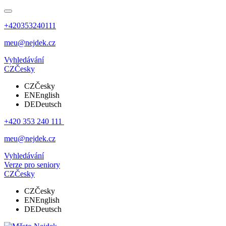
+420353240111
meu@nejdek.cz
Vyhledávání
CZ
Česky
CZ
Česky
EN
English
DE
Deutsch
+420 353 240 111
meu@nejdek.cz
Vyhledávání
Verze pro seniory
CZ
Česky
CZ
Česky
EN
English
DE
Deutsch