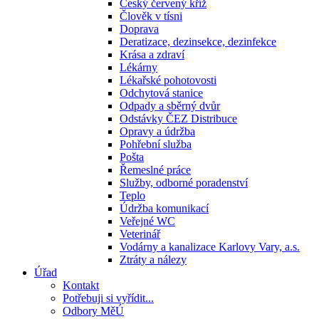
Český červený kříž
Člověk v tísni
Doprava
Deratizace, dezinsekce, dezinfekce
Krása a zdraví
Lékárny
Lékařské pohotovosti
Odchytová stanice
Odpady a sběrný dvůr
Odstávky ČEZ Distribuce
Opravy a údržba
Pohřební služba
Pošta
Řemeslné práce
Služby, odborné poradenství
Teplo
Údržba komunikací
Veřejné WC
Veterinář
Vodárny a kanalizace Karlovy Vary, a.s.
Ztráty a nálezy
Úřad
Kontakt
Potřebuji si vyřídit...
Odbory MěÚ