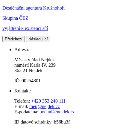
Destičnační agentura Krušnohoří
Skupina ČEZ
vyjádření k existenci sítí
Předchozí
Následující
Adresa:
Městský úřad Nejdek
náměstí Karla IV. 239​
362 21 Nejdek
IČ: 00254801
Kontakt:
Telefon:
+420 353 240 111
E-mail:
meu@nejdek.cz
E-podatelna:
podani@nejdek.cz
ID datové schránky: b56bu3f