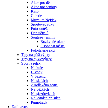
Akce pro děti
Akce pro seniory
Kino
Galerie
Muzeum Nejdek
Sportovec roku
Fotosoutěž
Den učitelů
Soutěže - archiv
Rozkvetlé okno
Osobnost města
Fotogalerie akcí
Tipy na pěší výlety
Tipy na cyklovýlety
Sport a relax
Na kole
U vody
V bazénu
Na skalách
Z koňského sedla
Na běžkách
Na sjezdovkách
Na ledních bruslích
Pumptrack
Zajímavosti