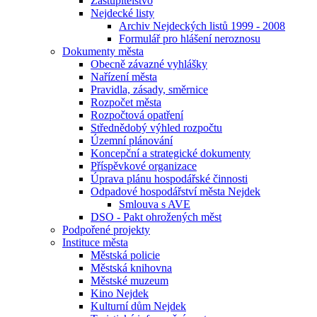
Zastupitelstvo
Nejdecké listy
Archiv Nejdeckých listů 1999 - 2008
Formulář pro hlášení neroznosu
Dokumenty města
Obecně závazné vyhlášky
Nařízení města
Pravidla, zásady, směrnice
Rozpočet města
Rozpočtová opatření
Střednědobý výhled rozpočtu
Územní plánování
Koncepční a strategické dokumenty
Příspěvkové organizace
Úprava plánu hospodářské činnosti
Odpadové hospodářství města Nejdek
Smlouva s AVE
DSO - Pakt ohrožených měst
Podpořené projekty
Instituce města
Městská policie
Městská knihovna
Městské muzeum
Kino Nejdek
Kulturní dům Nejdek