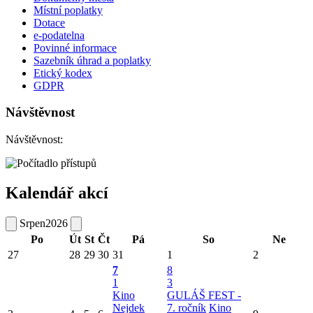
Místní poplatky
Dotace
e-podatelna
Povinné informace
Sazebník úhrad a poplatky
Etický kodex
GDPR
Návštěvnost
Návštěvnost:
Kalendář akcí
Srpen
2026
Po
Út
St
Čt
Pá
So
Ne
27
28
29
30
31
1
2
7
8
1
3
Kino
GULÁŠ FEST -
Nejdek
7. ročník
Kino