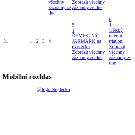
všechny
Zobrazit všechny
záznamy ze
záznamy ze dne
dne
6
5
1
1
Dětský
ŘEMESLNÝ
terénní
31
1
2
3
4
JARMARK na
triatlon
dvorečku
Zobrazit
Zobrazit všechny
všechny
záznamy ze dne
záznamy ze
dne
Mobilní rozhlas