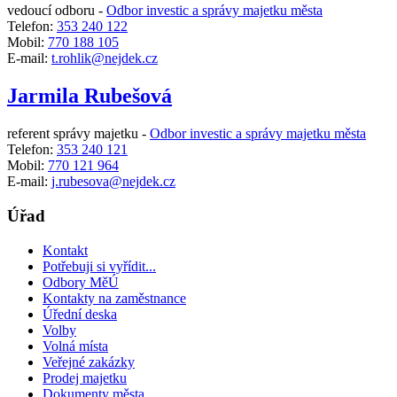
vedoucí odboru -
Odbor investic a správy majetku města
Telefon:
353 240 122
Mobil:
770 188 105
E-mail:
t.rohlik@nejdek.cz
Jarmila Rubešová
referent správy majetku -
Odbor investic a správy majetku města
Telefon:
353 240 121
Mobil:
770 121 964
E-mail:
j.rubesova@nejdek.cz
Úřad
Kontakt
Potřebuji si vyřídit...
Odbory MěÚ
Kontakty na zaměstnance
Úřední deska
Volby
Volná místa
Veřejné zakázky
Prodej majetku
Dokumenty města