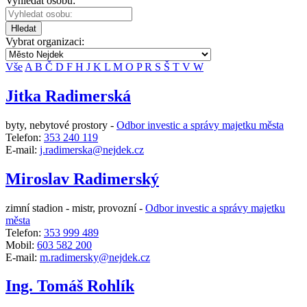
Vyhledat osobu:
Hledat
Vybrat organizaci:
Vše
A
B
Č
D
F
H
J
K
L
M
O
P
R
S
Š
T
V
W
Jitka Radimerská
byty, nebytové prostory -
Odbor investic a správy majetku města
Telefon:
353 240 119
E-mail:
j.radimerska@nejdek.cz
Miroslav Radimerský
zimní stadion - mistr, provozní -
Odbor investic a správy majetku
města
Telefon:
353 999 489
Mobil:
603 582 200
E-mail:
m.radimersky@nejdek.cz
Ing. Tomáš Rohlík