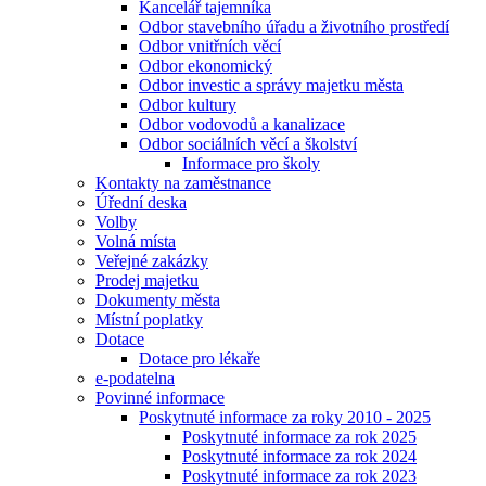
Kancelář tajemníka
Odbor stavebního úřadu a životního prostředí
Odbor vnitřních věcí
Odbor ekonomický
Odbor investic a správy majetku města
Odbor kultury
Odbor vodovodů a kanalizace
Odbor sociálních věcí a školství
Informace pro školy
Kontakty na zaměstnance
Úřední deska
Volby
Volná místa
Veřejné zakázky
Prodej majetku
Dokumenty města
Místní poplatky
Dotace
Dotace pro lékaře
e-podatelna
Povinné informace
Poskytnuté informace za roky 2010 - 2025
Poskytnuté informace za rok 2025
Poskytnuté informace za rok 2024
Poskytnuté informace za rok 2023