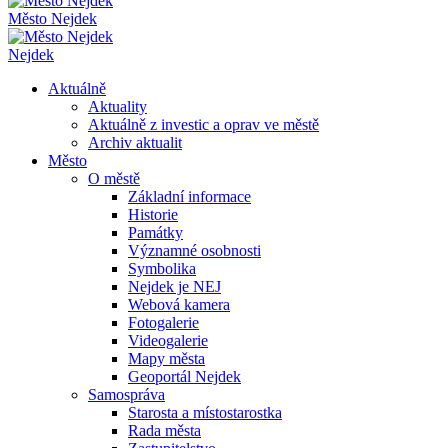
Město Nejdek
Nejdek
Aktuálně
Aktuality
Aktuálně z investic a oprav ve městě
Archiv aktualit
Město
O městě
Základní informace
Historie
Památky
Významné osobnosti
Symbolika
Nejdek je NEJ
Webová kamera
Fotogalerie
Videogalerie
Mapy města
Geoportál Nejdek
Samospráva
Starosta a místostarostka
Rada města