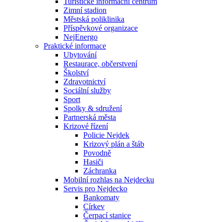
Turistické informační centrum
Zimní stadion
Městská poliklinika
Příspěvkové organizace
NejEnergo
Praktické informace
Ubytování
Restaurace, občerstvení
Školství
Zdravotnictví
Sociální služby
Sport
Spolky & sdružení
Partnerská města
Krizové řízení
Policie Nejdek
Krizový plán a štáb
Povodně
Hasiči
Záchranka
Mobilní rozhlas na Nejdecku
Servis pro Nejdecko
Bankomaty
Církev
Čerpací stanice