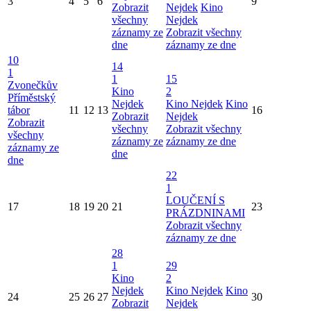
3
4
5
6
9
Zobrazit
Nejdek
Kino
všechny
Nejdek
záznamy ze
Zobrazit všechny
dne
záznamy ze dne
10
14
1
1
15
Zvonečkův
Kino
2
Příměstský
Nejdek
Kino Nejdek
Kino
tábor
11
12
13
16
Zobrazit
Nejdek
Zobrazit
všechny
Zobrazit všechny
všechny
záznamy ze
záznamy ze dne
záznamy ze
dne
dne
22
1
LOUČENÍ S
17
18
19
20
21
23
PRÁZDNINAMI
Zobrazit všechny
záznamy ze dne
28
1
29
Kino
2
Nejdek
Kino Nejdek
Kino
24
25
26
27
30
Zobrazit
Nejdek