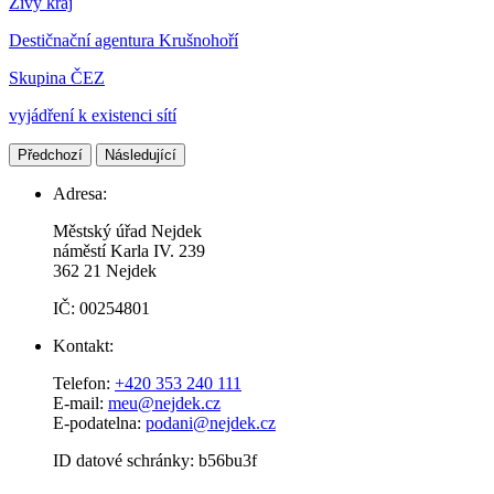
Živý kraj
Destičnační agentura Krušnohoří
Skupina ČEZ
vyjádření k existenci sítí
Předchozí
Následující
Adresa:
Městský úřad Nejdek
náměstí Karla IV. 239​
362 21 Nejdek
IČ: 00254801
Kontakt:
Telefon:
+420 353 240 111
E-mail:
meu@nejdek.cz
E-podatelna:
podani@nejdek.cz
ID datové schránky: b56bu3f