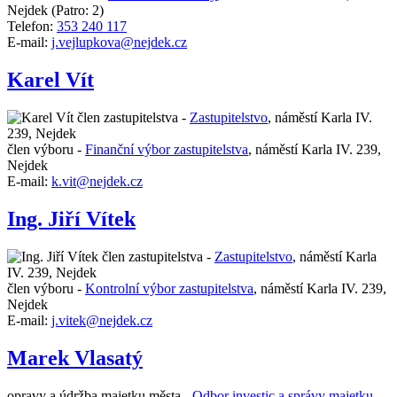
Nejdek
(Patro: 2)
Telefon:
353 240 117
E-mail:
j.vejlupkova@nejdek.cz
Karel Vít
člen zastupitelstva -
Zastupitelstvo
,
náměstí Karla IV.
239, Nejdek
člen výboru -
Finanční výbor zastupitelstva
,
náměstí Karla IV. 239,
Nejdek
E-mail:
k.vit@nejdek.cz
Ing. Jiří Vítek
člen zastupitelstva -
Zastupitelstvo
,
náměstí Karla
IV. 239, Nejdek
člen výboru -
Kontrolní výbor zastupitelstva
,
náměstí Karla IV. 239,
Nejdek
E-mail:
j.vitek@nejdek.cz
Marek Vlasatý
opravy a údržba majetku města -
Odbor investic a správy majetku