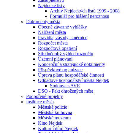
Zastupitelstvo
Nejdecké listy
Archiv Nejdeckých listů 1999 - 2008
Formulář pro hlášení neroznosu
Dokumenty města
Obecně závazné vyhlášky
Nařízení města
Pravidla, zásady, směrnice
Rozpočet města
Rozpočtová opatření
Střednědobý výhled rozpočtu
Územní plánování
Koncepční a strategické dokumenty
Příspěvkové organizace
Úprava plánu hospodářské činnosti
Odpadové hospodářství města Nejdek
Smlouva s AVE
DSO - Pakt ohrožených měst
Podpořené projekty
Instituce města
Městská policie
Městská knihovna
Městské muzeum
Kino Nejdek
Kulturní dům Nejdek