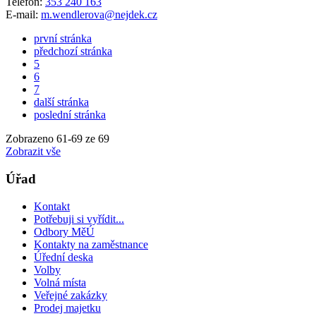
Telefon:
353 240 163
E-mail:
m.wendlerova@nejdek.cz
první stránka
předchozí stránka
5
6
7
další stránka
poslední stránka
Zobrazeno
61
-
69
ze 69
Zobrazit vše
Úřad
Kontakt
Potřebuji si vyřídit...
Odbory MěÚ
Kontakty na zaměstnance
Úřední deska
Volby
Volná místa
Veřejné zakázky
Prodej majetku