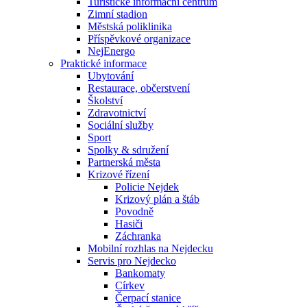
Turistické informační centrum
Zimní stadion
Městská poliklinika
Příspěvkové organizace
NejEnergo
Praktické informace
Ubytování
Restaurace, občerstvení
Školství
Zdravotnictví
Sociální služby
Sport
Spolky & sdružení
Partnerská města
Krizové řízení
Policie Nejdek
Krizový plán a štáb
Povodně
Hasiči
Záchranka
Mobilní rozhlas na Nejdecku
Servis pro Nejdecko
Bankomaty
Církev
Čerpací stanice