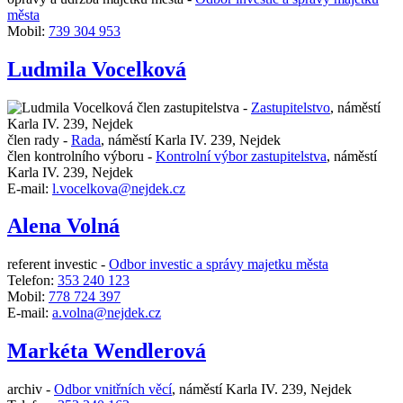
města
Mobil:
739 304 953
Ludmila Vocelková
člen zastupitelstva -
Zastupitelstvo
,
náměstí
Karla IV. 239, Nejdek
člen rady -
Rada
,
náměstí Karla IV. 239, Nejdek
člen kontrolního výboru -
Kontrolní výbor zastupitelstva
,
náměstí
Karla IV. 239, Nejdek
E-mail:
l.vocelkova@nejdek.cz
Alena Volná
referent investic -
Odbor investic a správy majetku města
Telefon:
353 240 123
Mobil:
778 724 397
E-mail:
a.volna@nejdek.cz
Markéta Wendlerová
archiv -
Odbor vnitřních věcí
,
náměstí Karla IV. 239, Nejdek