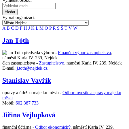
Vyhledat osobu:
Hledat
Vybrat organizaci:
A
B
Č
D
F
H
J
K
L
M
O
P
R
S
Š
T
V
W
Jan Tóth
předseda výboru -
Finanční výbor zastupitelstva
,
náměstí Karla IV. 239, Nejdek
člen zastupitelstva -
Zastupitelstvo
,
náměstí Karla IV. 239, Nejdek
E-mail:
j.toth@nejdek.cz
Stanislav Vavřík
opravy a údržba majetku města -
Odbor investic a správy majetku
města
Mobil:
602 387 733
Jiřina Vejlupková
finanční účtárna -
Odbor ekonomický
,
náměstí Karla IV. 239,