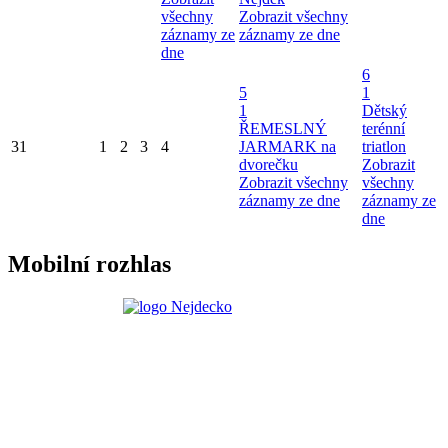
všechny
Zobrazit všechny
záznamy ze
záznamy ze dne
dne
6
5
1
1
Dětský
ŘEMESLNÝ
terénní
31
1
2
3
4
JARMARK na
triatlon
dvorečku
Zobrazit
Zobrazit všechny
všechny
záznamy ze dne
záznamy ze
dne
Mobilní rozhlas