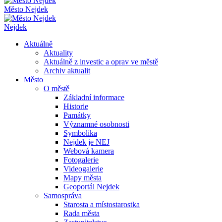
Město Nejdek
Nejdek
Aktuálně
Aktuality
Aktuálně z investic a oprav ve městě
Archiv aktualit
Město
O městě
Základní informace
Historie
Památky
Významné osobnosti
Symbolika
Nejdek je NEJ
Webová kamera
Fotogalerie
Videogalerie
Mapy města
Geoportál Nejdek
Samospráva
Starosta a místostarostka
Rada města