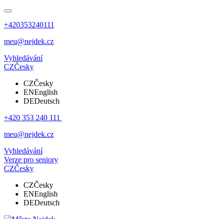
+420353240111
meu@nejdek.cz
Vyhledávání
CZ
Česky
CZ
Česky
EN
English
DE
Deutsch
+420 353 240 111
meu@nejdek.cz
Vyhledávání
Verze pro seniory
CZ
Česky
CZ
Česky
EN
English
DE
Deutsch