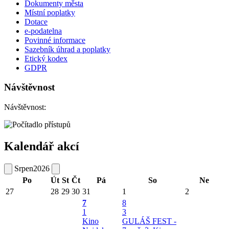
Dokumenty města
Místní poplatky
Dotace
e-podatelna
Povinné informace
Sazebník úhrad a poplatky
Etický kodex
GDPR
Návštěvnost
Návštěvnost:
Kalendář akcí
Srpen
2026
Po
Út
St
Čt
Pá
So
Ne
27
28
29
30
31
1
2
7
8
1
3
Kino
GULÁŠ FEST -