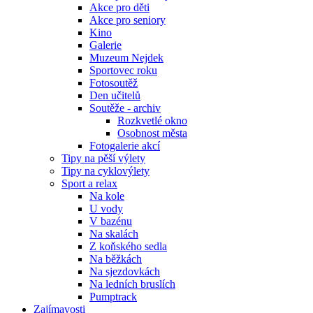
Akce pro děti
Akce pro seniory
Kino
Galerie
Muzeum Nejdek
Sportovec roku
Fotosoutěž
Den učitelů
Soutěže - archiv
Rozkvetlé okno
Osobnost města
Fotogalerie akcí
Tipy na pěší výlety
Tipy na cyklovýlety
Sport a relax
Na kole
U vody
V bazénu
Na skalách
Z koňského sedla
Na běžkách
Na sjezdovkách
Na ledních bruslích
Pumptrack
Zajímavosti