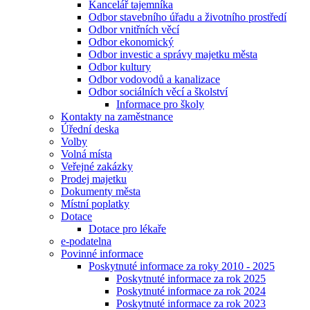
Kancelář tajemníka
Odbor stavebního úřadu a životního prostředí
Odbor vnitřních věcí
Odbor ekonomický
Odbor investic a správy majetku města
Odbor kultury
Odbor vodovodů a kanalizace
Odbor sociálních věcí a školství
Informace pro školy
Kontakty na zaměstnance
Úřední deska
Volby
Volná místa
Veřejné zakázky
Prodej majetku
Dokumenty města
Místní poplatky
Dotace
Dotace pro lékaře
e-podatelna
Povinné informace
Poskytnuté informace za roky 2010 - 2025
Poskytnuté informace za rok 2025
Poskytnuté informace za rok 2024
Poskytnuté informace za rok 2023