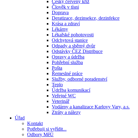
Český červený kříž
Člověk v tísni
Doprava
Deratizace, dezinsekce, dezinfekce
Krása a zdraví
Lékárny
Lékařské pohotovosti
Odchytová stanice
Odpady a sběrný dvůr
Odstávky ČEZ Distribuce
Opravy a údržba
Pohřební služba
Pošta
Řemeslné práce
Služby, odborné poradenství
Teplo
Údržba komunikací
Veřejné WC
Veterinář
Vodárny a kanalizace Karlovy Vary, a.s.
Ztráty a nálezy
Úřad
Kontakt
Potřebuji si vyřídit...
Odbory MěÚ