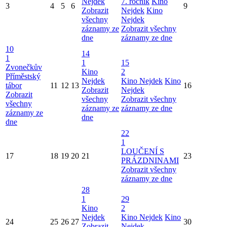
Nejdek
7. ročník
Kino
3
4
5
6
9
Zobrazit
Nejdek
Kino
všechny
Nejdek
záznamy ze
Zobrazit všechny
dne
záznamy ze dne
10
14
1
1
15
Zvonečkův
Kino
2
Příměstský
Nejdek
Kino Nejdek
Kino
tábor
11
12
13
16
Zobrazit
Nejdek
Zobrazit
všechny
Zobrazit všechny
všechny
záznamy ze
záznamy ze dne
záznamy ze
dne
dne
22
1
LOUČENÍ S
17
18
19
20
21
23
PRÁZDNINAMI
Zobrazit všechny
záznamy ze dne
28
1
29
Kino
2
Nejdek
Kino Nejdek
Kino
24
25
26
27
30
Zobrazit
Nejdek