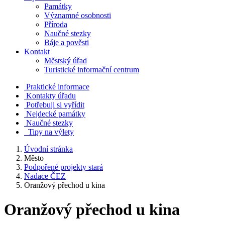
Památky
Významné osobnosti
Příroda
Naučné stezky
Báje a pověsti
Kontakt
Městský úřad
Turistické informační centrum
Praktické informace
Kontakty úřadu
Potřebuji si vyřídit
Nejdecké památky
Naučné stezky
Tipy na výlety
Úvodní stránka
Město
Podpořené projekty stará
Nadace ČEZ
Oranžový přechod u kina
Oranžový přechod u kina