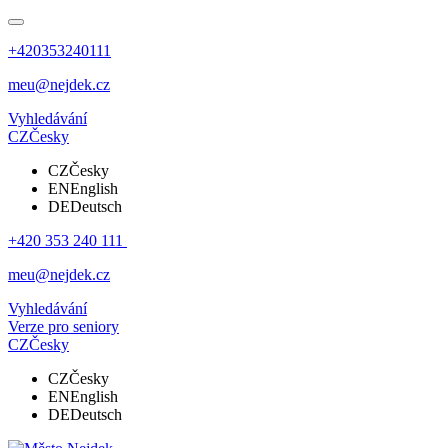
+420353240111
meu@nejdek.cz
Vyhledávání
CZ
Česky
CZ
Česky
EN
English
DE
Deutsch
+420 353 240 111
meu@nejdek.cz
Vyhledávání
Verze pro seniory
CZ
Česky
CZ
Česky
EN
English
DE
Deutsch