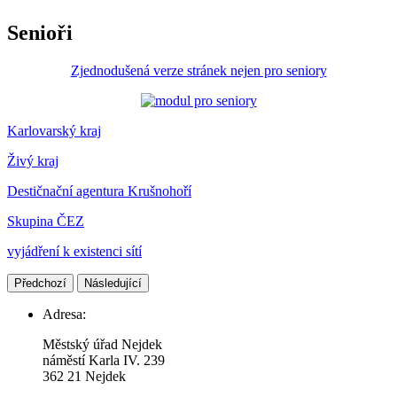
Senioři
Zjednodušená verze stránek nejen pro seniory
Karlovarský kraj
Živý kraj
Destičnační agentura Krušnohoří
Skupina ČEZ
vyjádření k existenci sítí
Předchozí
Následující
Adresa:
Městský úřad Nejdek
náměstí Karla IV. 239​
362 21 Nejdek