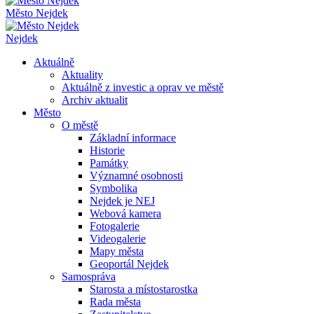
Město Nejdek
Nejdek
Aktuálně
Aktuality
Aktuálně z investic a oprav ve městě
Archiv aktualit
Město
O městě
Základní informace
Historie
Památky
Významné osobnosti
Symbolika
Nejdek je NEJ
Webová kamera
Fotogalerie
Videogalerie
Mapy města
Geoportál Nejdek
Samospráva
Starosta a místostarostka
Rada města