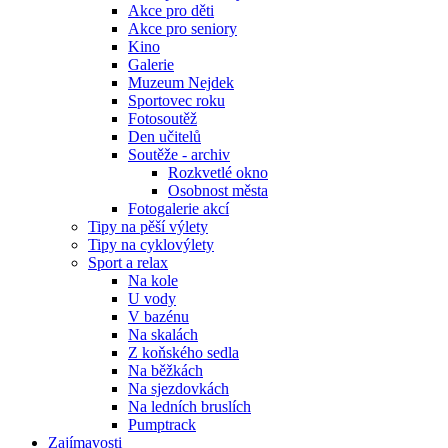
Akce pro děti
Akce pro seniory
Kino
Galerie
Muzeum Nejdek
Sportovec roku
Fotosoutěž
Den učitelů
Soutěže - archiv
Rozkvetlé okno
Osobnost města
Fotogalerie akcí
Tipy na pěší výlety
Tipy na cyklovýlety
Sport a relax
Na kole
U vody
V bazénu
Na skalách
Z koňského sedla
Na běžkách
Na sjezdovkách
Na ledních bruslích
Pumptrack
Zajímavosti