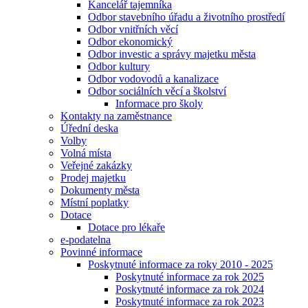
Kancelář tajemníka
Odbor stavebního úřadu a životního prostředí
Odbor vnitřních věcí
Odbor ekonomický
Odbor investic a správy majetku města
Odbor kultury
Odbor vodovodů a kanalizace
Odbor sociálních věcí a školství
Informace pro školy
Kontakty na zaměstnance
Úřední deska
Volby
Volná místa
Veřejné zakázky
Prodej majetku
Dokumenty města
Místní poplatky
Dotace
Dotace pro lékaře
e-podatelna
Povinné informace
Poskytnuté informace za roky 2010 - 2025
Poskytnuté informace za rok 2025
Poskytnuté informace za rok 2024
Poskytnuté informace za rok 2023