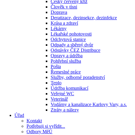
Český červený kříž
Člověk v tísni
Doprava
Deratizace, dezinsekce, dezinfekce
Krása a zdraví
Lékárny
Lékařské pohotovosti
Odchytová stanice
Odpady a sběrný dvůr
Odstávky ČEZ Distribuce
Opravy a údržba
Pohřební služba
Pošta
Řemeslné práce
Služby, odborné poradenství
Teplo
Údržba komunikací
Veřejné WC
Veterinář
Vodárny a kanalizace Karlovy Vary, a.s.
Ztráty a nálezy
Úřad
Kontakt
Potřebuji si vyřídit...
Odbory MěÚ