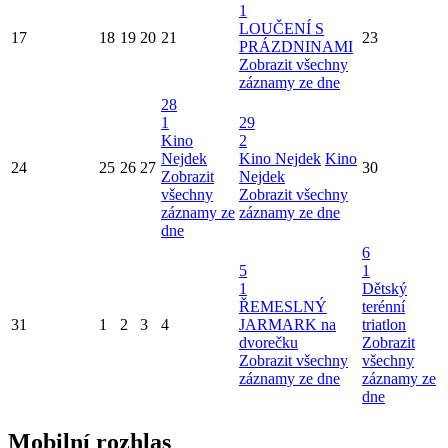
1
LOUČENÍ S
17
18
19
20
21
23
PRÁZDNINAMI
Zobrazit všechny
záznamy ze dne
28
1
29
Kino
2
Nejdek
Kino Nejdek
Kino
24
25
26
27
30
Zobrazit
Nejdek
všechny
Zobrazit všechny
záznamy ze
záznamy ze dne
dne
6
5
1
1
Dětský
ŘEMESLNÝ
terénní
31
1
2
3
4
JARMARK na
triatlon
dvorečku
Zobrazit
Zobrazit všechny
všechny
záznamy ze dne
záznamy ze
dne
Mobilní rozhlas