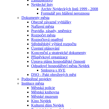
Zastupitelstvo
Nejdecké listy
Archiv Nejdeckých listů 1999 - 2008
Formulář pro hlášení neroznosu
Dokumenty města
Obecně závazné vyhlášky
Nařízení města
Pravidla, zásady, směrnice
Rozpočet města
Rozpočtová opatření
Střednědobý výhled rozpočtu
Územní plánování
Koncepční a strategické dokumenty
Příspěvkové organizace
Úprava plánu hospodářské činnosti
Odpadové hospodářství města Nejdek
Smlouva s AVE
DSO - Pakt ohrožených měst
Podpořené projekty
Instituce města
Městská policie
Městská knihovna
Městské muzeum
Kino Nejdek
Kulturní dům Nejdek