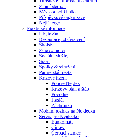
Turistické informační centrum
Zimní stadion
Městská poliklinika
Příspěvkové organizace
NejEnergo
Praktické informace
Ubytování
Restaurace, občerstvení
Školství
Zdravotnictví
Sociální služby
Sport
Spolky & sdružení
Partnerská města
Krizové řízení
Policie Nejdek
Krizový plán a štáb
Povodně
Hasiči
Záchranka
Mobilní rozhlas na Nejdecku
Servis pro Nejdecko
Bankomaty
Církev
Čerpací stanice