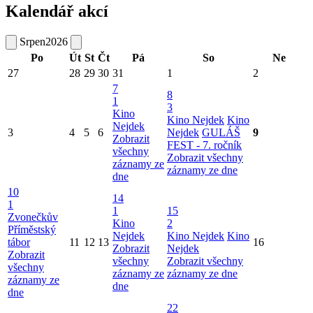
Kalendář akcí
Srpen
2026
Po
Út
St
Čt
Pá
So
Ne
27
28
29
30
31
1
2
7
8
1
3
Kino
Kino Nejdek
Kino
Nejdek
3
4
5
6
Nejdek
GULÁŠ
9
Zobrazit
FEST - 7. ročník
všechny
Zobrazit všechny
záznamy ze
záznamy ze dne
dne
10
14
1
1
15
Zvonečkův
Kino
2
Příměstský
Nejdek
Kino Nejdek
Kino
tábor
11
12
13
16
Zobrazit
Nejdek
Zobrazit
všechny
Zobrazit všechny
všechny
záznamy ze
záznamy ze dne
záznamy ze
dne
dne
22