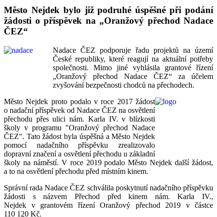
Město Nejdek bylo již podruhé úspěšné při podání
žádosti o příspěvek na „Oranžový přechod Nadace
ČEZ“
Nadace ČEZ podporuje řadu projektů na území
České republiky, které reagují na aktuální potřeby
společnosti. Mimo jiné vyhlásila grantové řízení
„Oranžový přechod Nadace ČEZ“ za účelem
zvyšování bezpečnosti chodců na přechodech.
Město Nejdek proto podalo v roce 2017 žádost
o nadační příspěvek od Nadace ČEZ na osvětlení
přechodu přes ulici nám. Karla IV. v blízkosti
školy v programu "Oranžový přechod Nadace
ČEZ". Tato žádost byla úspěšná a Město Nejdek
pomocí nadačního příspěvku zrealizovalo
dopravní značení a osvětlení přechodu u základní
školy na náměstí. V roce 2019 podalo Město Nejdek další žádost,
a to na osvětlení přechodu před místním kinem.
Správní rada Nadace ČEZ schválila poskytnutí nadačního příspěvku
žádosti s názvem Přechod před kinem nám. Karla IV.,
Nejdek v grantovém řízení Oranžový přechod 2019 v částce
110 120 Kč.